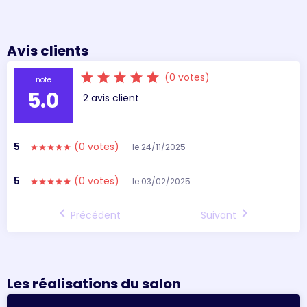
Avis clients
star
star
star
star
star
(0 votes)
note
5.0
2 avis client
5
(0 votes)
le 24/11/2025
star
star
star
star
star
5
(0 votes)
le 03/02/2025
star
star
star
star
star
chevron_left
chevron_right
Précédent
Suivant
Les réalisations du salon