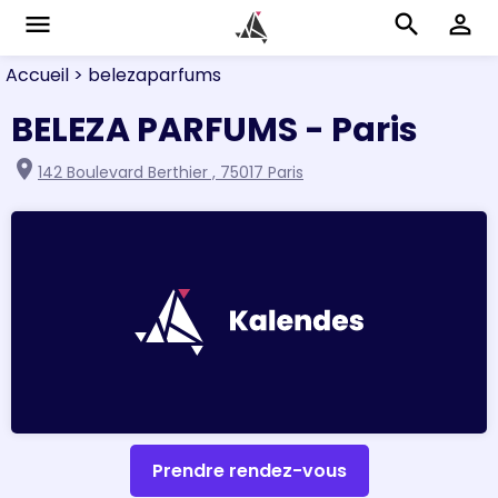
menu
search
perm_identity
Accueil
> belezaparfums
BELEZA PARFUMS - Paris
location_on
142 Boulevard Berthier , 75017 Paris
Prendre rendez-vous