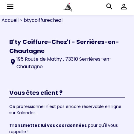
menu
search
perm_identity
Accueil
> btycoiffurechezl
B'ty Coiffure-Chez'l - Serrières-en-
Chautagne
195 Route de Mathy , 73310 Serrières-en-
location_on
Chautagne
Vous êtes client ?
Ce professionnel n'est pas encore réservable en ligne
sur Kalendes.
Transmettez lui vos coordonnées
pour qu'il vous
rappelle !