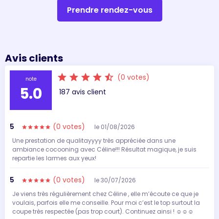
Prendre rendez-vous
Avis clients
star
star
star
star
star_half
(0 votes)
note
5.0
187 avis client
5
(0 votes)
le 01/08/2026
star
star
star
star
star
Une prestation de qualitayyyy très appréciée dans une
ambiance cocooning avec Céline!!! Résultat magique, je suis
repartie les larmes aux yeux!
5
(0 votes)
le 30/07/2026
star
star
star
star
star
Je viens très régulièrement chez Céline , elle m’écoute ce que je
voulais, parfois elle me conseille. Pour moi c’est le top surtout la
coupe très respectée (pas trop court). Continuez ainsi ! ☺️☺️☺️