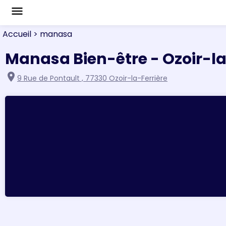
menu
Accueil
> manasa
Manasa Bien-être - Ozoir-la
location_on
9 Rue de Pontault , 77330 Ozoir-la-Ferrière