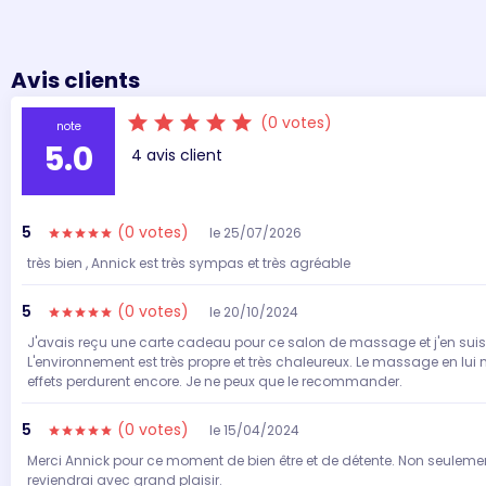
Avis clients
star
star
star
star
star
(0 votes)
note
5.0
4 avis client
5
(0 votes)
le 25/07/2026
star
star
star
star
star
très bien , Annick est très sympas et très agréable
5
(0 votes)
le 20/10/2024
star
star
star
star
star
J'avais reçu une carte cadeau pour ce salon de massage et j'en suis 
L'environnement est très propre et très chaleureux. Le massage en lu
effets perdurent encore. Je ne peux que le recommander.
5
(0 votes)
le 15/04/2024
star
star
star
star
star
Merci Annick pour ce moment de bien être et de détente. Non seuleme
reviendrai avec grand plaisir.