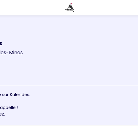
s
les-Mines
 sur Kalendes.
appelle !
ez.