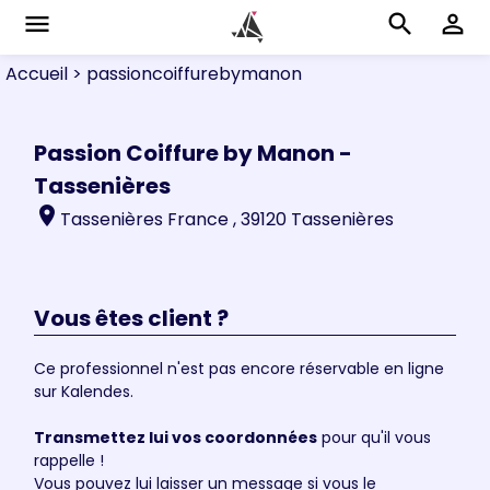
menu
search
perm_identity
Accueil
> passioncoiffurebymanon
Passion Coiffure by Manon -
Tassenières
location_on
Tassenières France , 39120 Tassenières
Vous êtes client ?
Ce professionnel n'est pas encore réservable en ligne
sur Kalendes.
Transmettez lui vos coordonnées
pour qu'il vous
rappelle !
Vous pouvez lui laisser un message si vous le