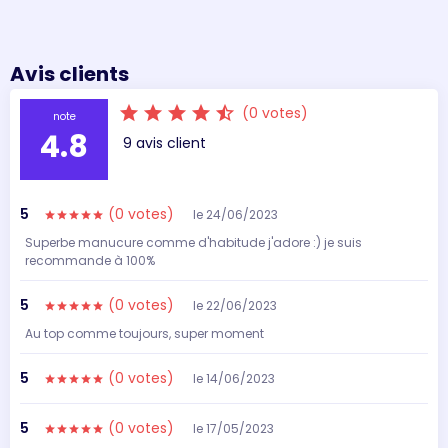
Avis clients
star
star
star
star
star_half
(0 votes)
note
4.8
9 avis client
5
(0 votes)
le 24/06/2023
star
star
star
star
star
Superbe manucure comme d'habitude j'adore :) je suis
recommande à 100%
5
(0 votes)
le 22/06/2023
star
star
star
star
star
Au top comme toujours, super moment
5
(0 votes)
le 14/06/2023
star
star
star
star
star
5
(0 votes)
le 17/05/2023
star
star
star
star
star