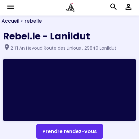
menu
search
perm_identity
Accueil
> rebelle
Rebel.le - Lanildut
location_on
2 Ti An Hevoud Route des Linious , 29840 Lanildut
Prendre rendez-vous