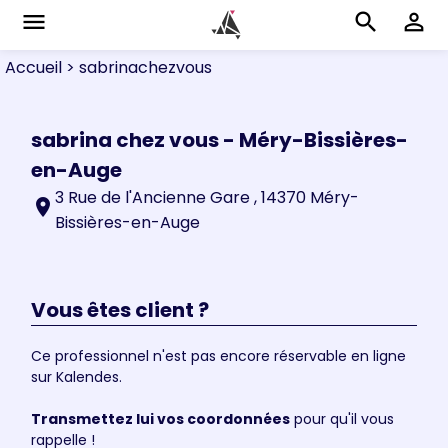
menu
search
perm_identity
Accueil
> sabrinachezvous
sabrina chez vous - Méry-Bissières-
en-Auge
3 Rue de l'Ancienne Gare , 14370 Méry-
location_on
Bissières-en-Auge
Vous êtes client ?
Ce professionnel n'est pas encore réservable en ligne
sur Kalendes.
Transmettez lui vos coordonnées
pour qu'il vous
rappelle !