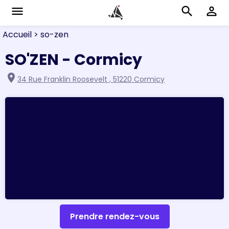
menu
search
perm_identity
Accueil
> so-zen
SO'ZEN - Cormicy
location_on
34 Rue Franklin Roosevelt , 51220 Cormicy
Prendre rendez-vous