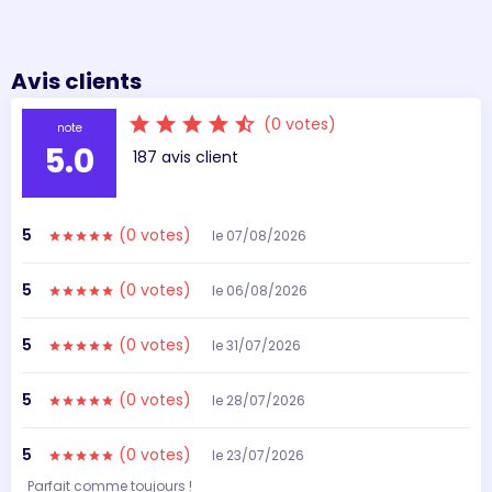
Avis clients
star
star
star
star
star_half
(0 votes)
note
5.0
187 avis client
5
(0 votes)
le 07/08/2026
star
star
star
star
star
5
(0 votes)
le 06/08/2026
star
star
star
star
star
5
(0 votes)
le 31/07/2026
star
star
star
star
star
5
(0 votes)
le 28/07/2026
star
star
star
star
star
5
(0 votes)
le 23/07/2026
star
star
star
star
star
Parfait comme toujours !