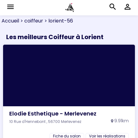
menu
search
perm_identity
Accueil
> coiffeur
> lorient-56
Les meilleurs Coiffeur à Lorient
Elodie Esthetique - Merlevenez
9.91km
10 Rue d'Hennebont , 56700 Merlevenez
location_on
Fiche du salon
Voir les réalisations