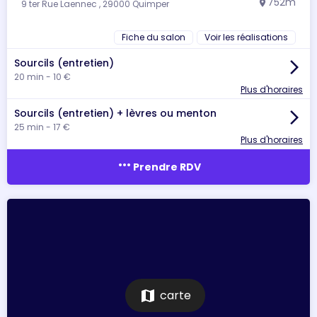
752m
9 ter Rue Laennec , 29000 Quimper
location_on
Fiche du salon
Voir les réalisations
Sourcils (entretien)
arrow_forward_ios
20 min - 10 €
Plus d'horaires
Sourcils (entretien) + lèvres ou menton
arrow_forward_ios
25 min - 17 €
Plus d'horaires
more_horiz
Prendre RDV
map
carte