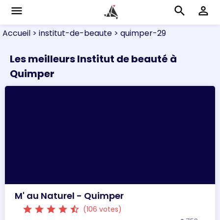
menu
search
perm_identity
Accueil
> institut-de-beaute
> quimper-29
Les meilleurs Institut de beauté à
Quimper
M' au Naturel - Quimper
star
star
star
star
star_half
(106 votes)