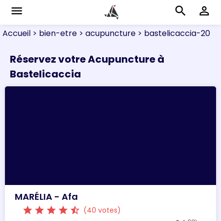
menu
search
perm_identity
Accueil
> bien-etre
> acupuncture
> bastelicaccia-20
Réservez votre Acupuncture à
Bastelicaccia
MARÉLIA - Afa
star
star
star
star
star_half
(40 votes)