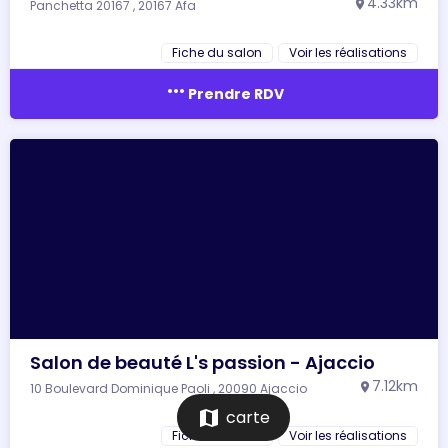
4.33km
Panchetta 20167 , 20167 Afa
location_on
Fiche du salon
Voir les réalisations
more_horiz
Prendre RDV
Salon de beauté L's passion - Ajaccio
7.12km
10 Boulevard Dominique Paoli , 20090 Ajaccio
location_on
map
carte
Fiche du salon
Voir les réalisations