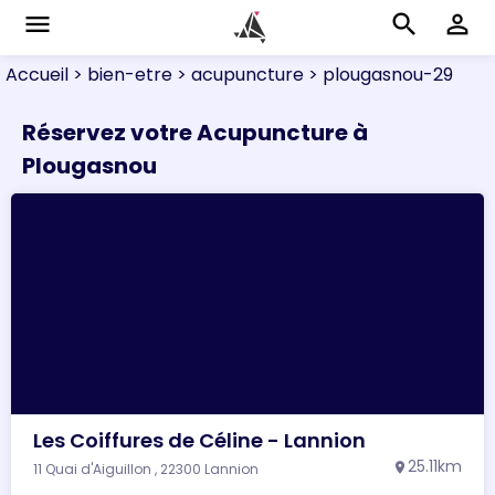
menu
search
perm_identity
Accueil
> bien-etre
> acupuncture
> plougasnou-29
Réservez votre Acupuncture à
Plougasnou
Les Coiffures de Céline - Lannion
25.11km
11 Quai d'Aiguillon , 22300 Lannion
location_on