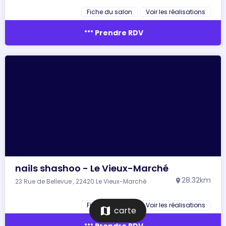
Fiche du salon
Voir les réalisations
more_horiz
Prendre RDV
nails shashoo - Le Vieux-Marché
28.32km
23 Rue de Bellevue , 22420 Le Vieux-Marché
location_on
Fiche du salon
Voir les réalisations
map
carte
more_horiz
Prendre RDV