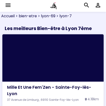
menu
search
perm_identity
Accueil
> bien-etre
> lyon-69
> lyon-7
Les meilleurs Bien-être à Lyon 7ème
Mille Et Une Fem'Zen - Sainte-Foy-lès-
Lyon
4.18km
37 Avenue de Limburg , 69110 Sainte-Foy-lès-Lyon
location_on