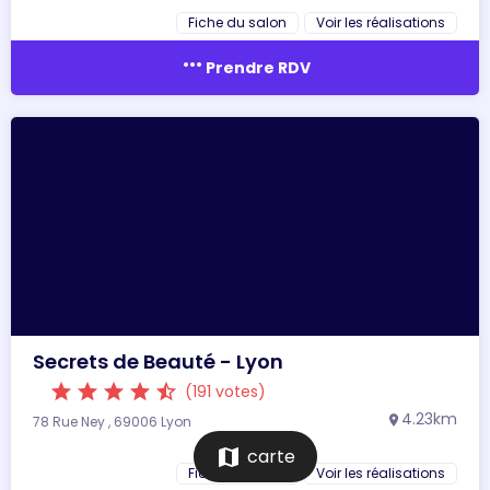
Fiche du salon
Voir les réalisations
more_horiz
Prendre RDV
Secrets de Beauté - Lyon
star
star
star
star
star_half
(191 votes)
4.23km
78 Rue Ney , 69006 Lyon
location_on
map
carte
Fiche du salon
Voir les réalisations