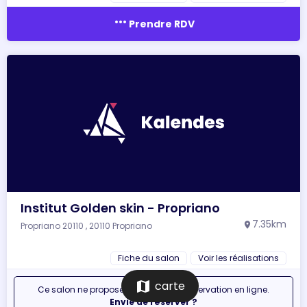
more_horiz
Prendre RDV
Institut Golden skin - Propriano
7.35km
Propriano 20110 , 20110 Propriano
location_on
Fiche du salon
Voir les réalisations
map
carte
Ce salon ne propose pas encore la réservation en ligne.
Envie de réserver ?