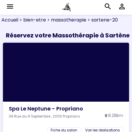
menu
search
perm_identity
Accueil
> bien-etre
> massotherapie
> sartene-20
Réservez votre Massothérapie à Sartène
Spa Le Neptune - Propriano
8.28km
39 Rue du 9 Septembre , 20110 Propriano
location_on
Fiche du salon
Voir les réalisations