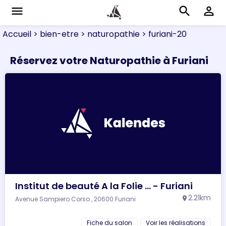
menu
search
perm_identity
Accueil
> bien-etre
> naturopathie
> furiani-20
Réservez votre Naturopathie à Furiani
Institut de beauté A la Folie ... - Furiani
2.21km
Avenue Sampiero Corso , 20600 Furiani
location_on
Fiche du salon
Voir les réalisations