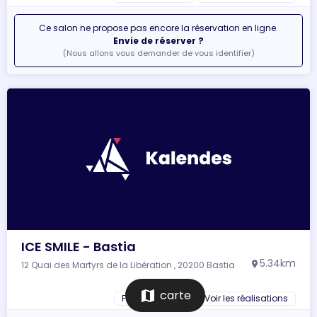
Ce salon ne propose pas encore la réservation en ligne.
Envie de réserver ?
(Nous allons vous demander de vous identifier)
ICE SMILE - Bastia
5.34km
12 Quai des Martyrs de la Libération , 20200 Bastia
location_on
map
carte
Fiche du salon
Voir les réalisations