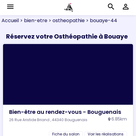
menu
search
perm_identity
Accueil
> bien-etre
> ostheopathie
> bouaye-44
Réservez votre Osthéopathie à Bouaye
Bien-être au rendez-vous - Bouguenais
6.85km
26 Rue Aristide Briand , 44340 Bouguenais
location_on
Fiche du salon
Voir les réalisations