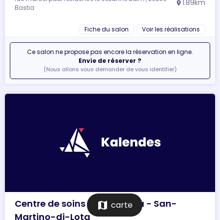
1.89km
location_on
Bastia
Fiche du salon
Voir les réalisations
Ce salon ne propose pas encore la réservation en ligne.
Envie de réserver ?
(Nous allons vous demander de vous identifier)
Centre de soins Casa nostra - San-
map
carte
Martino-di-Lota