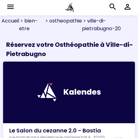
menu
search
perm_identity
Accueil
> bien-
> ostheopathie
> ville-di-
etre
pietrabugno-20
Réservez votre Osthéopathie à Ville-di-
Pietrabugno
Le Salon du cezanne 2.0 - Bastia
rue marcel paul résidence le cezanne bat A , 20200