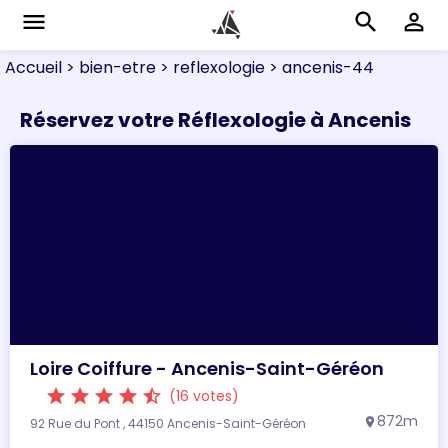
menu
search
perm_identity
Accueil
> bien-etre
> reflexologie
> ancenis-44
Réservez votre Réflexologie à Ancenis
Loire Coiffure - Ancenis-Saint-Géréon
star
star
star
star
star_half
(16 votes)
872m
92 Rue du Pont , 44150 Ancenis-Saint-Géréon
location_on