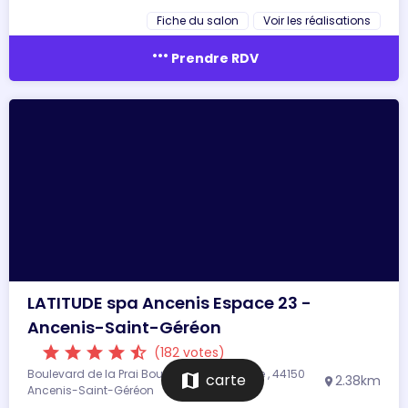
Fiche du salon
Voir les réalisations
more_horiz
Prendre RDV
LATITUDE spa Ancenis Espace 23 -
Ancenis-Saint-Géréon
star
star
star
star
star_half
(182 votes)
Boulevard de la Prai Boulevard de la Prairie , 44150
map
carte
2.38km
location_on
Ancenis-Saint-Géréon