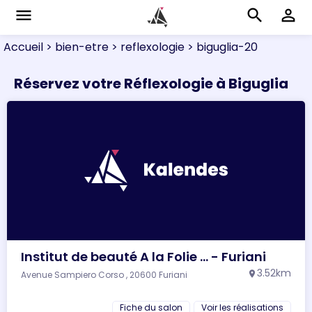
menu
search
perm_identity
Accueil
> bien-etre
> reflexologie
> biguglia-20
Réservez votre Réflexologie à Biguglia
Institut de beauté A la Folie ... - Furiani
3.52km
Avenue Sampiero Corso , 20600 Furiani
location_on
Fiche du salon
Voir les réalisations