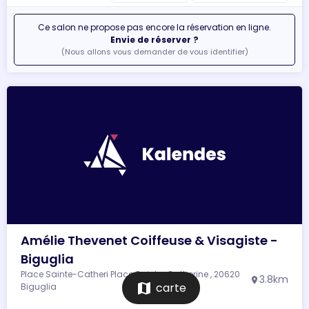
Ce salon ne propose pas encore la réservation en ligne.
Envie de réserver ?
(Nous allons vous demander de vous identifier)
Amélie Thevenet Coiffeuse & Visagiste -
Biguglia
Place Sainte-Catheri Place Sainte-Catherine , 20620
3.8km
location_on
map
carte
Biguglia