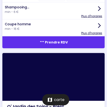
Shampooing...
arrow_forward_ios
min - 6 €
Plus d'horaires
Coupe homme
arrow_forward_ios
min - 16 €
Plus d'horaires
more_horiz
Prendre RDV
map
carte
O'Jardin des Soins - Brest