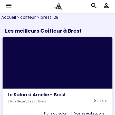
menu
search
perm_identity
Accueil
> coiffeur
> brest-29
Les meilleurs Coiffeur à Brest
Le Salon d'Amélie - Brest
2.7km
2 Rue Hegel , 29200 Brest
location_on
Fiche du salon
Voir les réalisations