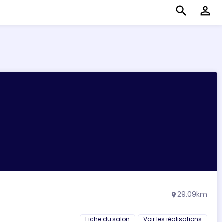
search
perm_identity
29.09km
location_on
Fiche du salon
Voir les réalisations