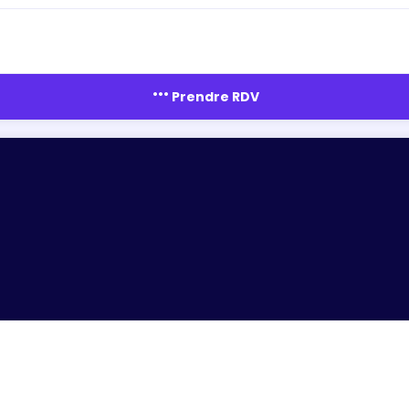
more_horiz
Prendre RDV