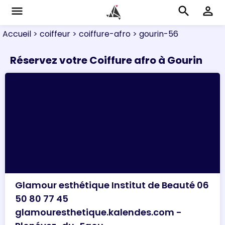
menu
search
perm_identity
Accueil
> coiffeur
> coiffure-afro
> gourin-56
Réservez votre Coiffure afro à Gourin
Glamour esthétique Institut de Beauté 06
50 80 77 45
glamouresthetique.kalendes.com -