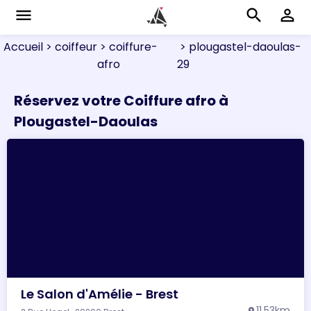
menu
search
perm_identity
Accueil
> coiffeur
> coiffure-
> plougastel-daoulas-
afro
29
Réservez votre Coiffure afro à
Plougastel-Daoulas
Le Salon d'Amélie - Brest
11.53km