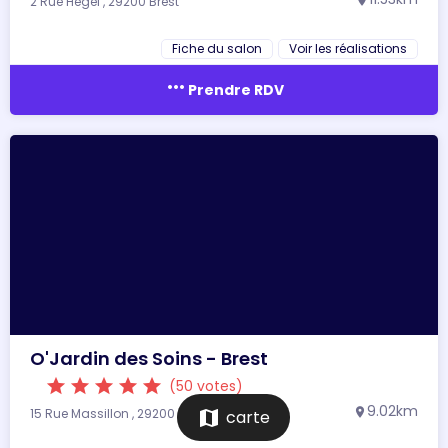
2 Rue Hegel , 29200 Brest
location_on
Fiche du salon
Voir les réalisations
more_horiz
Prendre RDV
O'Jardin des Soins - Brest
star
star
star
star
star
(50 votes)
9.02km
15 Rue Massillon , 29200 Brest
location_on
map
carte