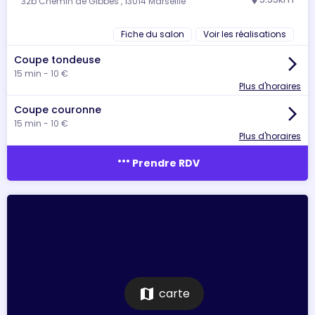
32b Chemin de Gibbes , 13014 Marseille
location_on
Fiche du salon
Voir les réalisations
Coupe tondeuse
arrow_forward_ios
15 min - 10 €
Plus d'horaires
Coupe couronne
arrow_forward_ios
15 min - 10 €
Plus d'horaires
more_horiz
Prendre RDV
map
carte