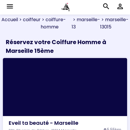
menu
search
perm_identity
Accueil
> coiffeur
> coiffure-
> marseille-
> marseille-
homme
13
13015
Réservez votre Coiffure Homme à
Marseille 15ème
Eveil ta beauté - Marseille
5.55km