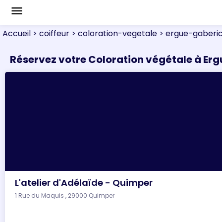
menu
Accueil
> coiffeur
> coloration-vegetale
> ergue-gaberi
Réservez votre Coloration végétale à Er
L'atelier d'Adélaïde - Quimper
1 Rue du Maquis , 29000 Quimper