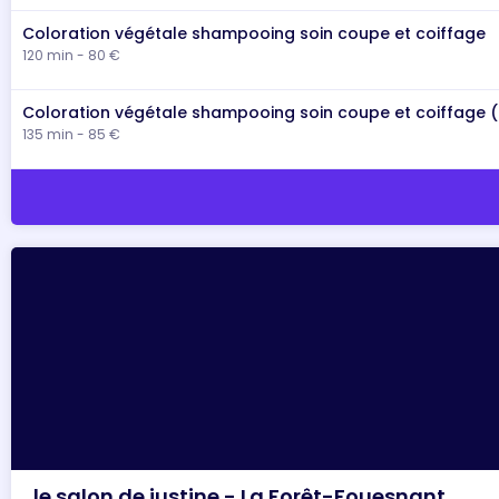
Coloration végétale shampooing soin coupe et coiffage
120 min - 80 €
Coloration végétale shampooing soin coupe et coiffage 
135 min - 85 €
le salon de justine - La Forêt-Fouesnant