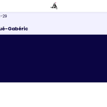
c-29
gué-Gabéric