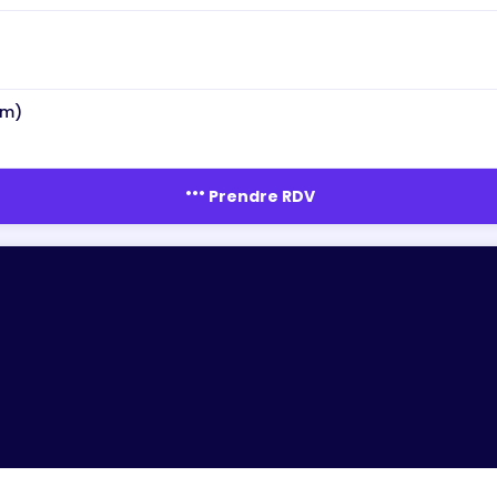
(m)
more_horiz
Prendre RDV