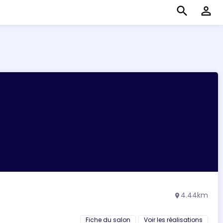
search
perm_identity
4.44km
location_on
Fiche du salon
Voir les réalisations