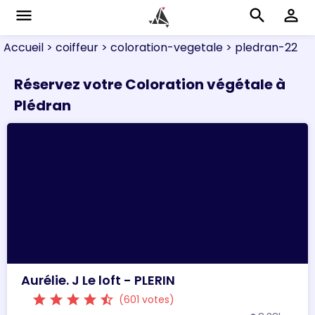
menu
search
perm_identity
Accueil
> coiffeur
> coloration-vegetale
> pledran-22
Réservez votre Coloration végétale à
Plédran
Aurélie. J Le loft - PLERIN
star
star
star
star
star_half
(601 votes)