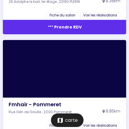
8.38km
29 Adolphe le bail, 1er étage , 22190 PLERIN
location_on
Fiche du salon
Voir les réalisations
more_horiz
Prendre RDV
Fmhair - Pommeret
8.85km
Rue Gén de Gaulle , 22120 Pommeret
location_on
map
carte
Fiche du salon
Voir les réalisations