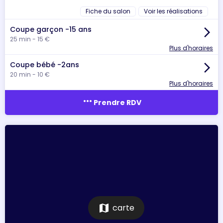
Fiche du salon
Voir les réalisations
Coupe garçon -15 ans
arrow_forward_ios
25 min - 15 €
Plus d'horaires
Coupe bébé -2ans
arrow_forward_ios
20 min - 10 €
Plus d'horaires
more_horiz
Prendre RDV
map
carte