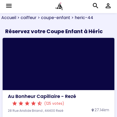
menu
search
perm_identity
Accueil
> coiffeur
> coupe-enfant
> heric-44
Réservez votre Coupe Enfant à Héric
Au Bonheur Capillaire - Rezé
star
star
star
star
star_half
(125 votes)
27.14km
28 Rue Aristide Briand , 44400 Rezé
location_on