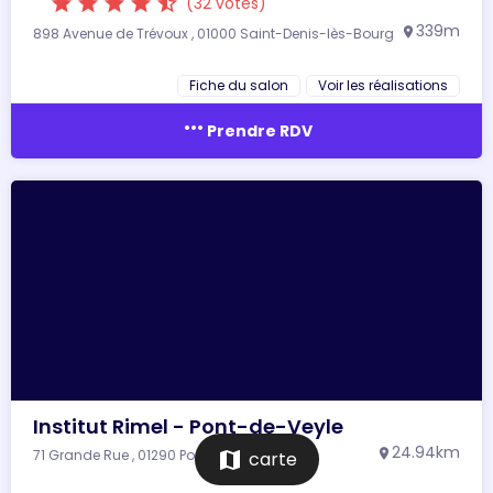
star
star
star
star
star_half
(32 votes)
339m
898 Avenue de Trévoux , 01000 Saint-Denis-lès-Bourg
location_on
Fiche du salon
Voir les réalisations
more_horiz
Prendre RDV
Institut Rimel - Pont-de-Veyle
24.94km
71 Grande Rue , 01290 Pont-de-Veyle
location_on
map
carte