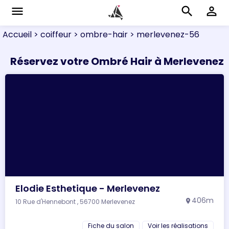
menu
search
perm_identity
Accueil
> coiffeur
> ombre-hair
> merlevenez-56
Réservez votre Ombré Hair à Merlevenez
Elodie Esthetique - Merlevenez
406m
10 Rue d'Hennebont , 56700 Merlevenez
location_on
Fiche du salon
Voir les réalisations