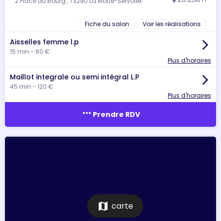
2 Place du Bourg , 73290 La Motte-Servolex
location_on
Fiche du salon
Voir les réalisations
Aisselles femme l.p
arrow_forward_ios
15 min - 60 €
Plus d'horaires
Maillot integrale ou semi intégral L.P
arrow_forward_ios
45 min - 120 €
Plus d'horaires
more_horiz
Prendre RDV
map
carte