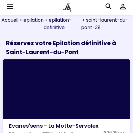
menu
search
perm_identity
Accueil
> epilation
> epilation-
> saint-laurent-du-
definitive
pont-38
Réservez votre Epilation définitive à
Saint-Laurent-du-Pont
Evanes'sens - La Motte-Servolex
26.25km