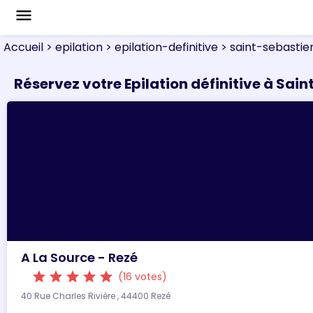
menu
Accueil
> epilation
> epilation-definitive
> saint-sebastie
Réservez votre Epilation définitive à Sai
A La Source - Rezé
star
star
star
star
star
(16 votes)
40 Rue Charles Rivière , 44400 Rezé