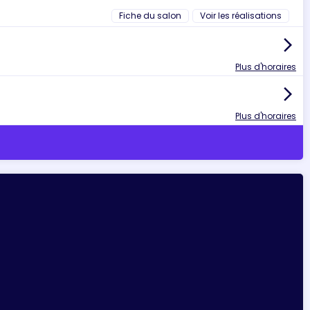
Fiche du salon
Voir les réalisations
arrow_forward_ios
Plus d'horaires
arrow_forward_ios
Plus d'horaires