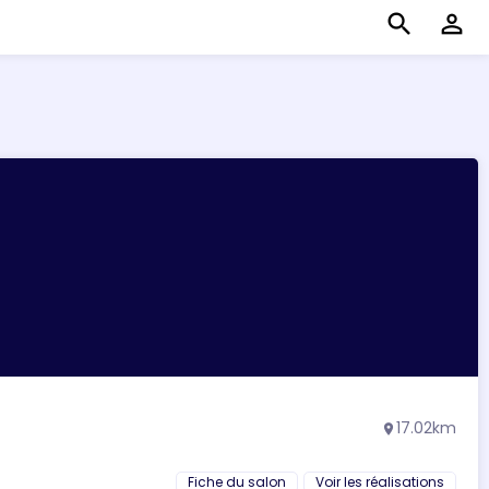
search
perm_identity
17.02km
location_on
Fiche du salon
Voir les réalisations