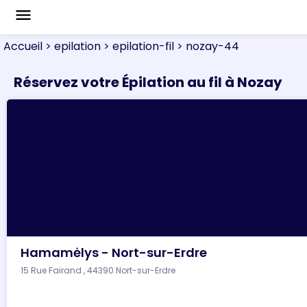
menu
Accueil
> epilation
> epilation-fil
> nozay-44
Réservez votre Épilation au fil à Nozay
Hamamėlys - Nort-sur-Erdre
15 Rue Fairand , 44390 Nort-sur-Erdre