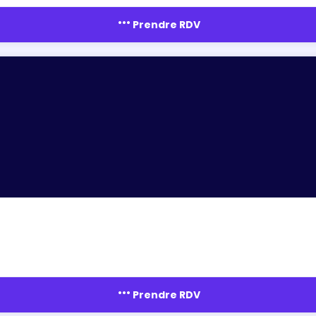
more_horiz
Prendre RDV
more_horiz
Prendre RDV