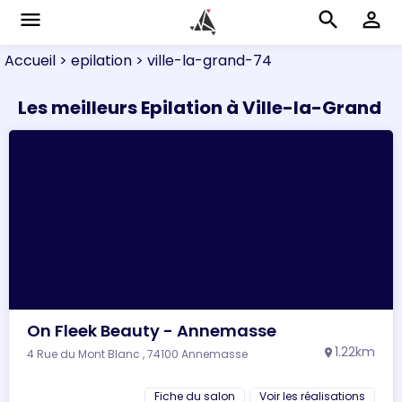
menu
search
perm_identity
Accueil
> epilation
> ville-la-grand-74
Les meilleurs Epilation à Ville-la-Grand
On Fleek Beauty - Annemasse
1.22km
4 Rue du Mont Blanc , 74100 Annemasse
location_on
Fiche du salon
Voir les réalisations