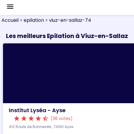
menu
Accueil
> epilation
> viuz-en-sallaz-74
Les meilleurs Epilation à Viuz-en-Sallaz
Institut Lyséa - Ayse
star
star
star
star
star_half
(36 votes)
412 Route de Bonneville , 74130 Ayse