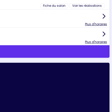
Fiche du salon
Voir les réalisations
arrow_forward_ios
Plus d'horaires
arrow_forward_ios
Plus d'horaires