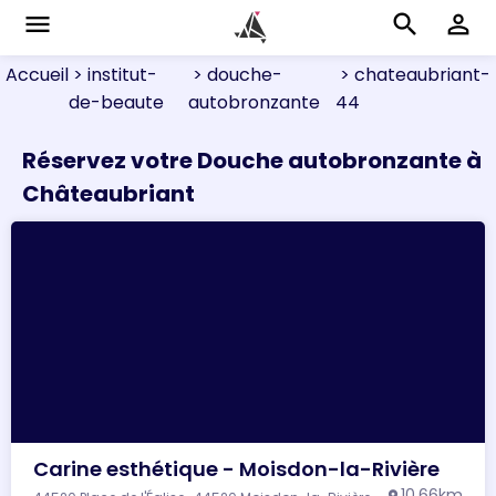
menu
search
perm_identity
Accueil
> institut-
> douche-
> chateaubriant-
de-beaute
autobronzante
44
Réservez votre Douche autobronzante à
Châteaubriant
Carine esthétique - Moisdon-la-Rivière
10.66km