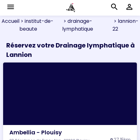
menu
search
perm_identity
Accueil
> institut-de-
> drainage-
> lannion-
beaute
lymphatique
22
Réservez votre Drainage lymphatique à
Lannion
Ambellia - Plouisy
27.15km