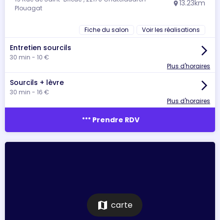
13.23km
location_on
Plouagat
Fiche du salon
Voir les réalisations
Entretien sourcils
arrow_forward_ios
30 min - 10 €
Plus d'horaires
Sourcils + lèvre
arrow_forward_ios
30 min - 16 €
Plus d'horaires
more_horiz
Prendre RDV
map
carte