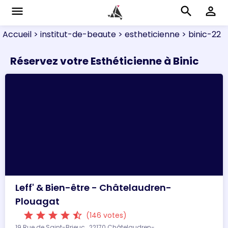
menu
search
perm_identity
Accueil
> institut-de-beaute
> estheticienne
> binic-22
Réservez votre Esthéticienne à Binic
Leff' & Bien-être - Châtelaudren-
Plouagat
star
star
star
star
star_half
(146 votes)
19 Rue de Saint-Brieuc , 22170 Châtelaudren-