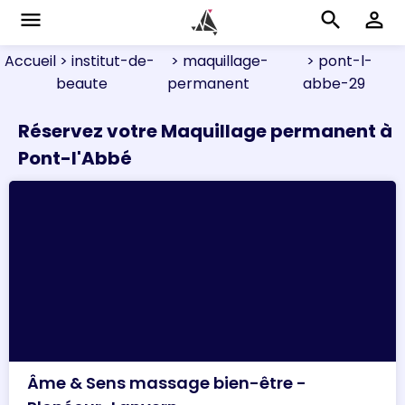
menu
search
perm_identity
Accueil
> institut-de-
> maquillage-
> pont-l-
beaute
permanent
abbe-29
Réservez votre Maquillage permanent à
Pont-l'Abbé
Âme & Sens massage bien-être -