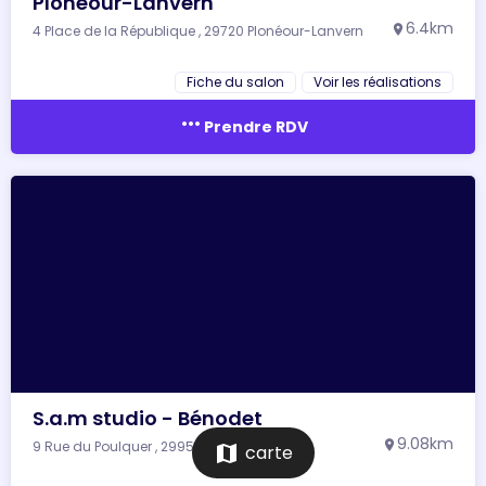
Plonéour-Lanvern
6.4km
4 Place de la République , 29720 Plonéour-Lanvern
location_on
Fiche du salon
Voir les réalisations
more_horiz
Prendre RDV
S.a.m studio - Bénodet
9.08km
9 Rue du Poulquer , 29950 Bénodet
location_on
map
carte