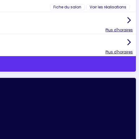
Fiche du salon
Voir les réalisations
arrow_forward_ios
Plus d'horaires
arrow_forward_ios
Plus d'horaires