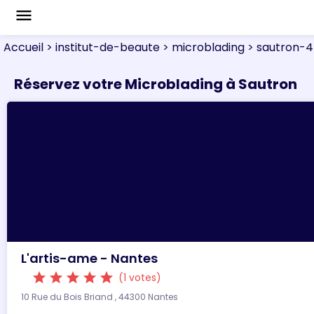
menu
Accueil
> institut-de-beaute
> microblading
> sautron-
Réservez votre Microblading à Sautron
L'artis-ame - Nantes
star
star
star
star
star
(1 votes)
10 Rue du Bois Briand , 44300 Nantes