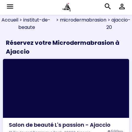
menu
search
perm_identity
Accueil
> institut-de-
> microdermabrasion
> ajaccio-
beaute
20
Réservez votre Microdermabrasion à
Ajaccio
Salon de beauté L's passion - Ajaccio
599m