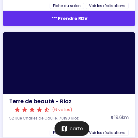
Fiche du salon
Voir les réalisations
more_horiz
Prendre RDV
Terre de beauté - Rioz
star
star
star
star
star_half
(6 votes)
19.6km
52 Rue Charles de Gaulle , 70190 Rioz
location_on
map
carte
Fiche du salon
Voir les réalisations