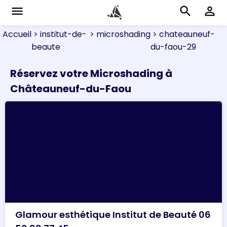
menu
search
perm_identity
Accueil
> institut-de-
> microshading
> chateauneuf-
beaute
du-faou-29
Réservez votre Microshading à
Châteauneuf-du-Faou
Glamour esthétique Institut de Beauté 06