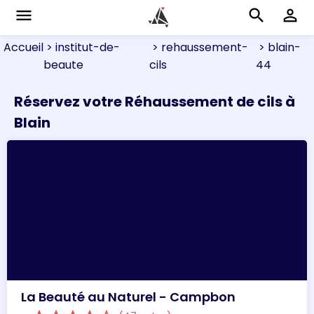
menu
search
perm_identity
Accueil
> institut-de-
> rehaussement-
> blain-
beaute
cils
44
Réservez votre Réhaussement de cils à
Blain
La Beauté au Naturel - Campbon