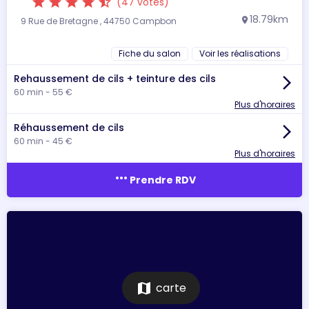
star
star
star
star
star_half
(47 votes)
18.79km
9 Rue de Bretagne , 44750 Campbon
location_on
Fiche du salon
Voir les réalisations
Rehaussement de cils + teinture des cils
arrow_forward_ios
60 min - 55 €
Plus d'horaires
Réhaussement de cils
arrow_forward_ios
60 min - 45 €
Plus d'horaires
more_horiz
Prendre RDV
map
carte