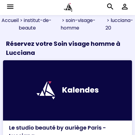
menu
search
perm_identity
Accueil
> institut-de-
> soin-visage-
> lucciana-
beaute
homme
20
Réservez votre Soin visage homme à
Lucciana
Le studio beauté by auriège Paris -