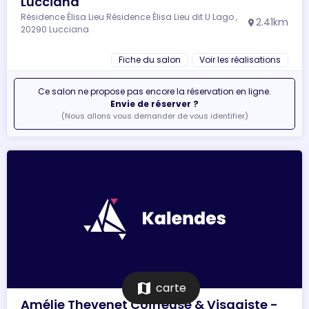
Lucciana
Résidence Élisa Lieu Résidence Élisa Lieu dit U Lago ,
2.41km
location_on
20290 Lucciana
Fiche du salon
Voir les réalisations
Ce salon ne propose pas encore la réservation en ligne.
Envie de réserver ?
(Nous allons vous demander de vous identifier)
map
carte
Amélie Thevenet Coiffeuse & Visagiste -