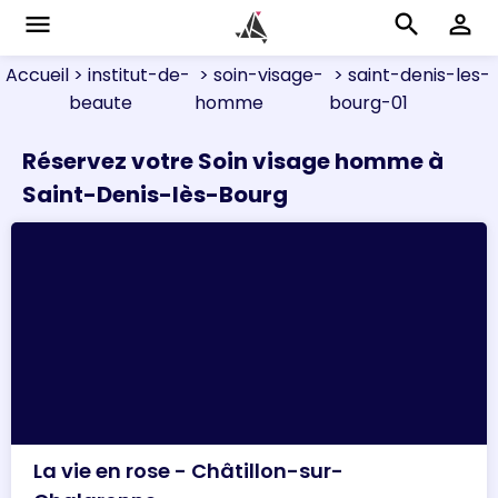
menu
search
perm_identity
Accueil
> institut-de-
> soin-visage-
> saint-denis-les-
beaute
homme
bourg-01
Réservez votre Soin visage homme à
Saint-Denis-lès-Bourg
La vie en rose - Châtillon-sur-