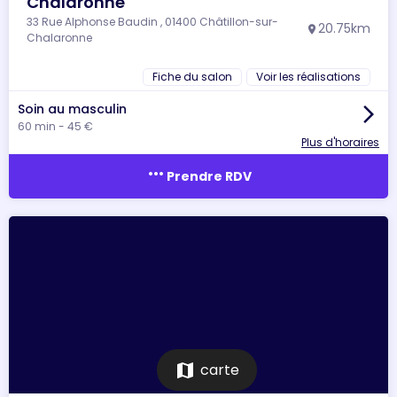
Chalaronne
33 Rue Alphonse Baudin , 01400 Châtillon-sur-
20.75km
location_on
Chalaronne
Fiche du salon
Voir les réalisations
Soin au masculin
arrow_forward_ios
60 min - 45 €
Plus d'horaires
more_horiz
Prendre RDV
map
carte