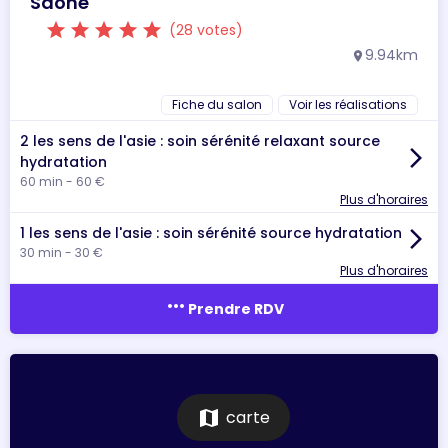
Saône
star
star
star
star
star
(28 votes)
9.94km
location_on
Fiche du salon
Voir les réalisations
2 les sens de l'asie : soin sérénité relaxant source
arrow_forward_ios
hydratation
60 min - 60 €
Plus d'horaires
1 les sens de l'asie : soin sérénité source hydratation
arrow_forward_ios
30 min - 30 €
Plus d'horaires
more_horiz
Prendre RDV
map
carte