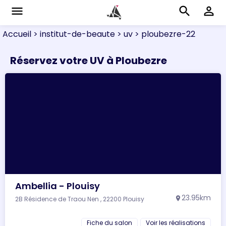
menu
search
perm_identity
Accueil
> institut-de-beaute
> uv
> ploubezre-22
Réservez votre UV à Ploubezre
Ambellia - Plouisy
23.95km
2B Résidence de Traou Nen , 22200 Plouisy
location_on
Fiche du salon
Voir les réalisations