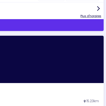
arrow_forward_ios
Plus d'horaires
15.23km
location_on