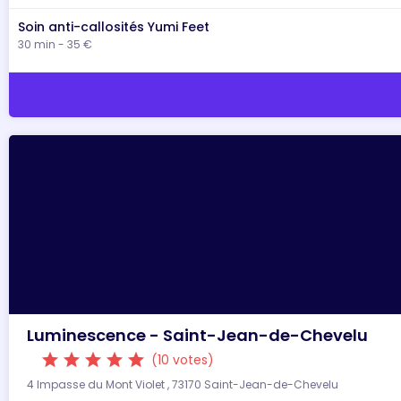
Soin anti-callosités Yumi Feet
30 min - 35 €
Luminescence - Saint-Jean-de-Chevelu
star
star
star
star
star
(10 votes)
4 Impasse du Mont Violet , 73170 Saint-Jean-de-Chevelu