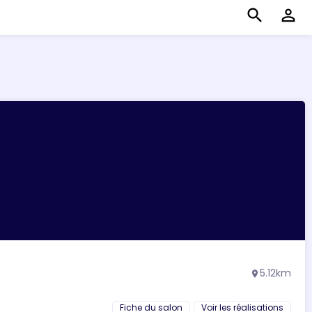
search
perm_identity
5.12km
location_on
Fiche du salon
Voir les réalisations