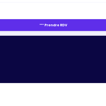
more_horiz
Prendre RDV