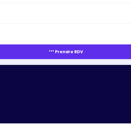
more_horiz
Prendre RDV