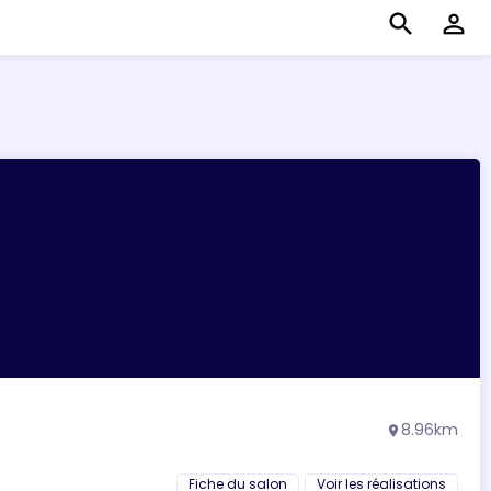
search
perm_identity
8.96km
location_on
Fiche du salon
Voir les réalisations